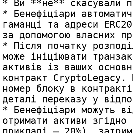
* Ви **не** скасували п
* Бенефіціари автоматич
гаманці та адреси ERC20
за допомогою власних пр
* Після початку розподі
може ініціювати транзак
активів із ваших основн
контракт CryptoLegacy. 
номер блоку в контракті
деталі переказу у відпо
* Бенефіціари можуть ві
отримати активи згідно 
прикладі — 20%), затрим