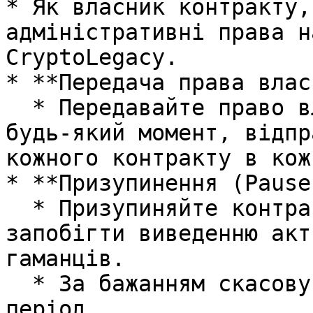
* Як власник контракту,
адміністративні права н
CryptoLegacy.

* **Передача права влас
  * Передавайте право власності на контракт у 
будь-який момент, відпр
кожного контракту в кож
* **Призупинення (Pause
  * Призупиняйте контракт у будь-який момент, щоб 
запобігти виведенню акт
гаманців.

  * За бажанням скасовуйте схвалення токенів у цей 
період.
