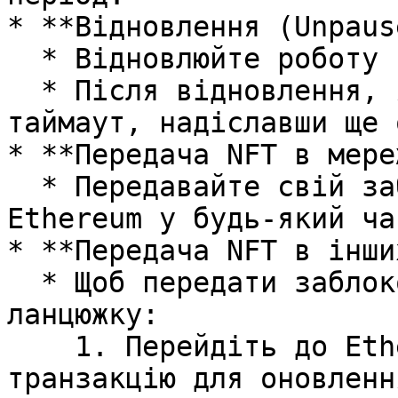
* **Відновлення (Unpaus
  * Відновлюйте роботу контракту будь-коли.

  * Після відновлення, якщо потрібно, оновіть 
таймаут, надіславши ще 
* **Передача NFT в мере
  * Передавайте свій заблокований NFT у мережі 
Ethereum у будь-який ча
* **Передача NFT в інши
  * Щоб передати заблокований NFT в іншому 
ланцюжку:

    1. Перейдіть до Ethereum і надішліть 
транзакцію для оновленн