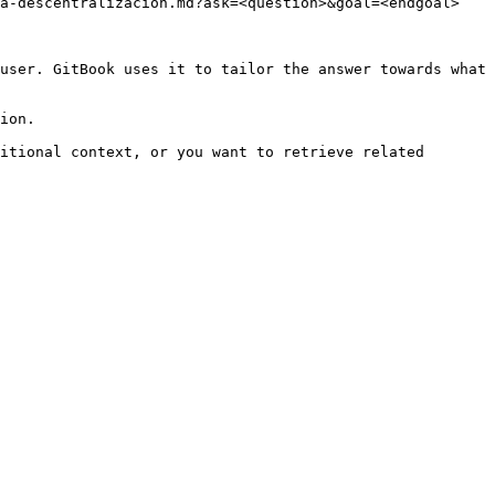
a-descentralizacion.md?ask=<question>&goal=<endgoal>

user. GitBook uses it to tailor the answer towards what 
ion.

itional context, or you want to retrieve related 