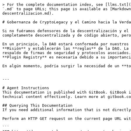
> For the complete documentation index, see [llms.txt](
`.md` to page URLs; this page is available as [Markdown
descentralizacion.md).

# Gobernanza de CryptoLegacy y el Camino hacia la Verda
Si no fuéramos defensores de la descentralización y el 
completamente descentralizada y de código abierto, pero
En un principio, la DAO estará conformada por nuestros 
**Misión** y establecerán las **reglas** de la DAO. La 
respaldo de firmas de seguridad y protocolos asociados.
**Plugin Registry** es necesaria debido a su importanci
En algún momento, podría surgir la necesidad de un **to
---

# Agent Instructions

This documentation is published with GitBook. GitBook i
technical content effectively. Learn more at gitbook.co
## Querying This Documentation

If you need additional information that is not directly
Perform an HTTP GET request on the current page URL wit
```
