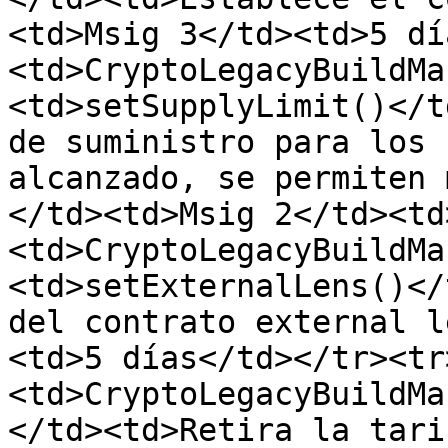
<td>Msig 3</td><td>5 dí
<td>CryptoLegacyBuildMa
<td>setSupplyLimit()</t
de suministro para los 
alcanzado, se permiten 
</td><td>Msig 2</td><td
<td>CryptoLegacyBuildMa
<td>setExternalLens()</
del contrato external l
<td>5 días</td></tr><tr
<td>CryptoLegacyBuildMa
</td><td>Retira la tari