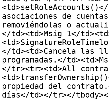
<td>setRoleAccounts()</
asociaciones de cuentas
removiéndolas o actuali
</td><td>Msig 1</td><td
<td>SignatureRoleTimelo
</td><td>Cancela las ll
programadas.</td><td>Ms
</tr><tr><td>All contra
<td>transferOwnership()
propiedad del contrato.
días</td></tr></tbody><