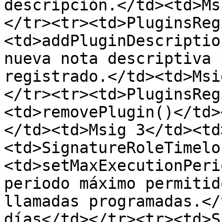
descripción.</td><td>Ms
</tr><tr><td>PluginsReg
<td>addPluginDescriptio
nueva nota descriptiva 
registrado.</td><td>Msi
</tr><tr><td>PluginsReg
<td>removePlugin()</td>
</td><td>Msig 3</td><td
<td>SignatureRoleTimelo
<td>setMaxExecutionPeri
periodo máximo permitid
llamadas programadas.</
días</td></tr><tr><td>S