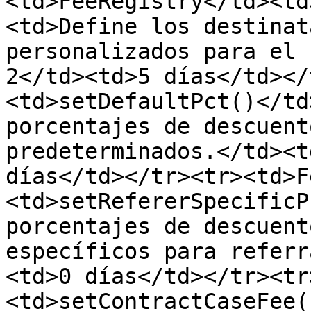
<td>FeeRegistry</td><td
<td>Define los destinat
personalizados para el 
2</td><td>5 días</td></
<td>setDefaultPct()</td
porcentajes de descuent
predeterminados.</td><t
días</td></tr><tr><td>F
<td>setRefererSpecificP
porcentajes de descuent
específicos para referr
<td>0 días</td></tr><tr
<td>setContractCaseFee(