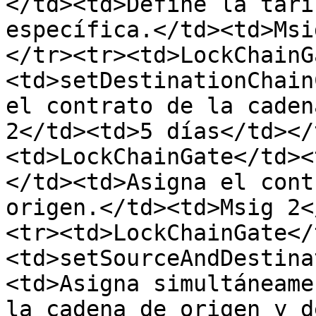
</td><td>Define la tari
específica.</td><td>Msi
</tr><tr><td>LockChainG
<td>setDestinationChain
el contrato de la caden
2</td><td>5 días</td></
<td>LockChainGate</td><
</td><td>Asigna el cont
origen.</td><td>Msig 2<
<tr><td>LockChainGate</
<td>setSourceAndDestina
<td>Asigna simultáneame
la cadena de origen y d