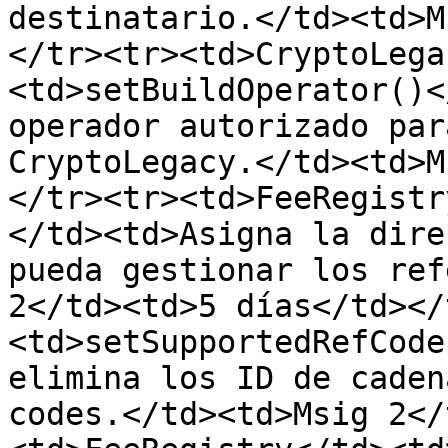
destinatario.</td><td>M
</tr><tr><td>CryptoLega
<td>setBuildOperator()<
operador autorizado par
CryptoLegacy.</td><td>M
</tr><tr><td>FeeRegistr
</td><td>Asigna la dire
pueda gestionar los ref
2</td><td>5 días</td></
<td>setSupportedRefCode
elimina los ID de caden
codes.</td><td>Msig 2</