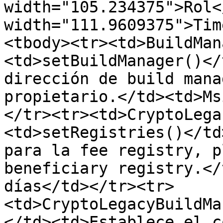
width="105.234375">Rol<
width="111.9609375">Tim
<tbody><tr><td>BuildMan
<td>setBuildManager()</
dirección de build mana
propietario.</td><td>Ms
</tr><tr><td>CryptoLega
<td>setRegistries()</td
para la fee registry, p
beneficiary registry.</
días</td></tr><tr>
<td>CryptoLegacyBuildMa
</td><td>Establece el c